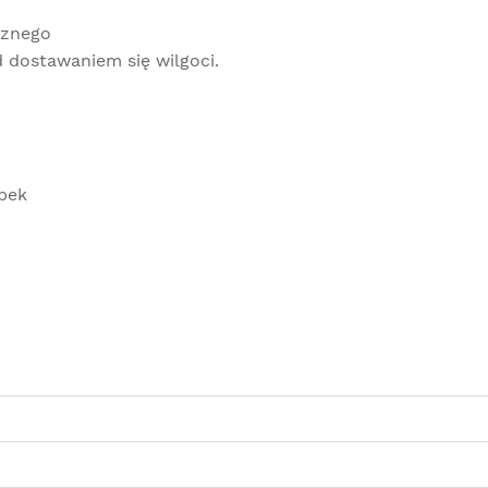
cznego
 dostawaniem się wilgoci.
pek