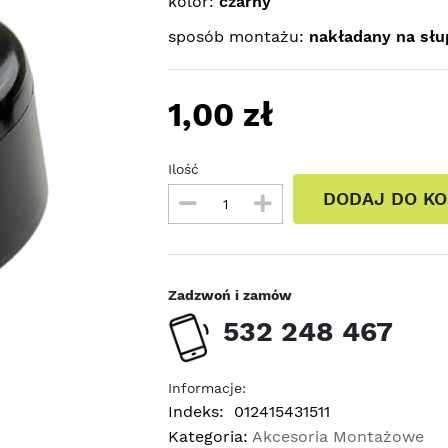
kolor:
czarny
sposób montażu:
nakładany na słu
1,00
zł
Ilość
DODAJ DO K
Zadzwoń i zamów
532 248 467
Informacje:
Indeks:
012415431511
Kategoria:
Akcesoria Montażowe