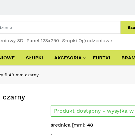
Szu
eniowy 3D
Panel 123x250
Słupki Ogrodzeniowe
NIOWE
SŁUPKI
AKCESORIA
FURTKI
BRA
ły fi 48 mm czarny
m czarny
Produkt dostępny - wysyłka w 
średnica [mm]:
48