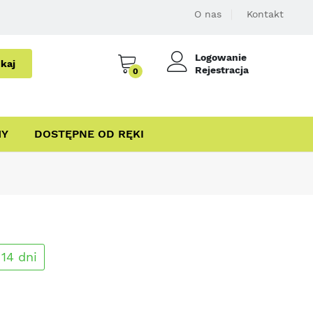
O nas
Kontakt
Logowanie
kaj
Rejestracja
0
MY
DOSTĘPNE OD RĘKI
14 dni