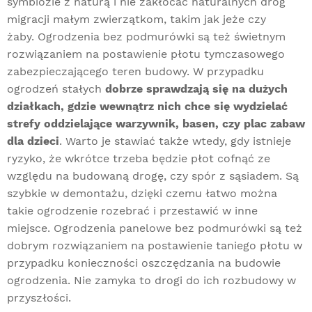
symbiozie z naturą i nie zakłócać naturalnych dróg
migracji małym zwierzątkom, takim jak jeże czy
żaby. Ogrodzenia bez podmurówki są też świetnym
rozwiązaniem na postawienie płotu tymczasowego
zabezpieczającego teren budowy. W przypadku
ogrodzeń stałych
dobrze sprawdzają się na dużych
działkach, gdzie wewnątrz nich chce się wydzielać
strefy oddzielające warzywnik, basen, czy plac zabaw
dla dzieci
. Warto je stawiać także wtedy, gdy istnieje
ryzyko, że wkrótce trzeba będzie płot cofnąć ze
względu na budowaną drogę, czy spór z sąsiadem. Są
szybkie w demontażu, dzięki czemu łatwo można
takie ogrodzenie rozebrać i przestawić w inne
miejsce. Ogrodzenia panelowe bez podmurówki są też
dobrym rozwiązaniem na postawienie taniego płotu w
przypadku konieczności oszczędzania na budowie
ogrodzenia. Nie zamyka to drogi do ich rozbudowy w
przyszłości.