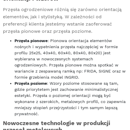
Przęsła ogrodzeniowe różnią się zarówno orientacją
elementów, jak i stylistyką. W zależności od
preferencji klienta jesteśmy wstanie zaoferować
przęsła pionowe oraz przęsła poziome.
Przęsła pionowe
: Pionowa orientacja elementów
nośnych i wypełnienia przęsła najczęściej w formie
profilu 25x25, 40x40, 60x40, 80x40, 80x20) jest
wybierana w nowoczesnych systemach
ogrodzeniowych. Przęsła pionowe można spotkać w
wariancie z zespawaną ramką np: FRIDA, SIGNE oraz w
formie grzebienia model INGRID.
Przęsła poziome
: Wzory poziome stosowane są tam,
gdzie priorytetem jest zachowanie minimalistycznej
estetyki. Przęsła o poziomej orientacji mogą być
wykonane z szerokich, metalowych profili, co zapewnia
mniejszy stopień przejrzystości i tym samym lepszą
prywatność.
Nowoczesne technologie w produkcji
przęseł metalowych