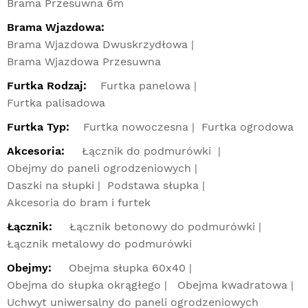
Brama Przesuwna 6m
Brama Wjazdowa:
Brama Wjazdowa Dwuskrzydłowa
Brama Wjazdowa Przesuwna
Furtka Rodzaj:
Furtka panelowa
Furtka palisadowa
Furtka Typ:
Furtka nowoczesna
Furtka ogrodowa
Akcesoria:
Łącznik do podmurówki
Obejmy do paneli ogrodzeniowych
Daszki na słupki
Podstawa słupka
Akcesoria do bram i furtek
Łącznik:
Łącznik betonowy do podmurówki
Łącznik metalowy do podmurówki
Obejmy:
Obejma słupka 60x40
Obejma do słupka okrągłego
Obejma kwadratowa
Uchwyt uniwersalny do paneli ogrodzeniowych