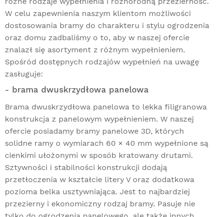
różne rodzaje wypełnienia i różnorodną przezierność.
W celu zapewnienia naszym klientom możliwości
dostosowania bramy do charakteru i stylu ogrodzenia
oraz domu zadbaliśmy o to, aby w naszej ofercie
znalazł się asortyment z różnym wypełnieniem.
Spośród dostępnych rodzajów wypełnień na uwagę
zasługuje:
- brama dwuskrzydłowa panelowa
Brama dwuskrzydłowa panelowa to lekka filigranowa
konstrukcja z panelowym wypełnieniem. W naszej
ofercie posiadamy bramy panelowe 3D, których
solidne ramy o wymiarach 60 × 40 mm wypełnione są
cienkimi ułożonymi w sposób kratowany drutami.
Sztywności i stabilności konstrukcji dodają
przetłoczenia w kształcie litery V oraz dodatkowa
pozioma belka usztywniająca. Jest to najbardziej
przezierny i ekonomiczny rodzaj bramy. Pasuje nie
tylko do
ogrodzenia panelowego
, ale także innych