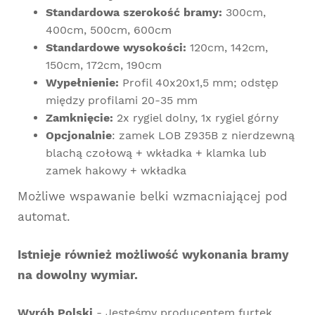
Standardowa szerokość bramy:
300cm,
400cm, 500cm, 600cm
Standardowe wysokości:
120cm, 142cm,
150cm, 172cm, 190cm
Wypełnienie:
Profil 40x20x1,5 mm; odstęp
między profilami 20-35 mm
Zamknięcie:
2x rygiel dolny, 1x rygiel górny
Opcjonalnie
: zamek LOB Z935B z nierdzewną
blachą czołową + wkładka + klamka lub
zamek hakowy + wkładka
Możliwe wspawanie belki wzmacniającej pod
automat.
Istnieje również możliwość wykonania bramy
na dowolny wymiar.
Wyrób Polski
- Jesteśmy producentem furtek,