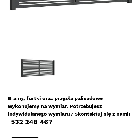
Bramy, furtki oraz przęsła palisadowe
wykonujemy na wymiar. Potrzebujesz
indywidulanego wymiaru? Skontaktuj się z nami!
532 248 467