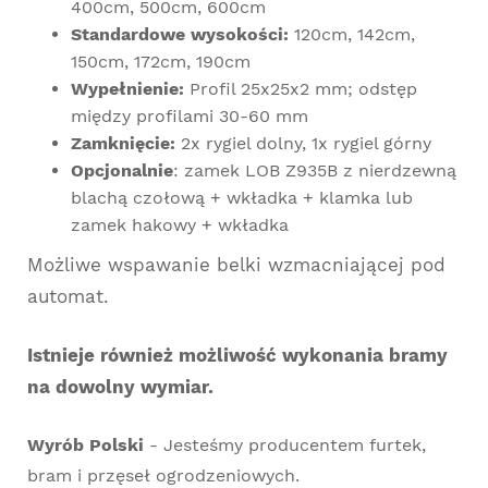
400cm, 500cm, 600cm
Standardowe wysokości:
120cm, 142cm,
150cm, 172cm, 190cm
Wypełnienie:
Profil 25x25x2 mm; odstęp
między profilami 30-60 mm
Zamknięcie:
2x rygiel dolny, 1x rygiel górny
Opcjonalnie
: zamek LOB Z935B z nierdzewną
blachą czołową + wkładka + klamka lub
zamek hakowy + wkładka
Możliwe wspawanie belki wzmacniającej pod
automat.
Istnieje również możliwość wykonania bramy
na dowolny wymiar.
Wyrób Polski
- Jesteśmy producentem furtek,
bram i przęseł ogrodzeniowych.