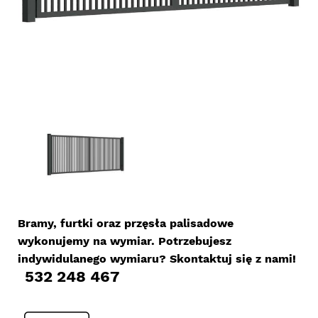
Bramy, furtki oraz przęsła palisadowe
wykonujemy na wymiar. Potrzebujesz
indywidulanego wymiaru? Skontaktuj się z nami!
532 248 467