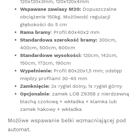
120x120x3mm, 120x120x4mm
Wspawane zawiasy M20:
Dopuszczalne
obciążenie 150kg. Możliwość regulacji
głębokości do 5 cm
Rama bramy
: Profil 60x40x2 mm
Standardowa szerokość bramy:
300cm,
400cm, 500cm, 600cm
Standardowe wysokości:
120cm, 142cm,
150cm, 172cm, 190cm
Wypełnienie:
Profil 80x20x1,5 mm; odstęp
między profilami 30-40 mm
Zamknięcie:
2x rygiel dolny, 1x rygiel górny
Opcjonalnie
: zamek LOB Z935B z nierdzewną
blachą czołową + wkładka + klamka lub
zamek hakowy + wkładka
Możliwe wspawanie belki wzmacniającej pod
automat.