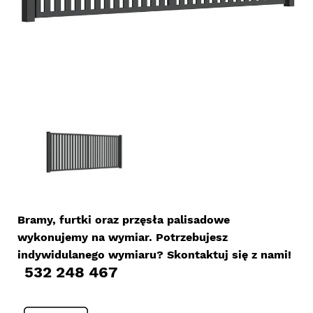
Bramy, furtki oraz przęsła palisadowe
wykonujemy na wymiar. Potrzebujesz
indywidulanego wymiaru? Skontaktuj się z nami!
532 248 467