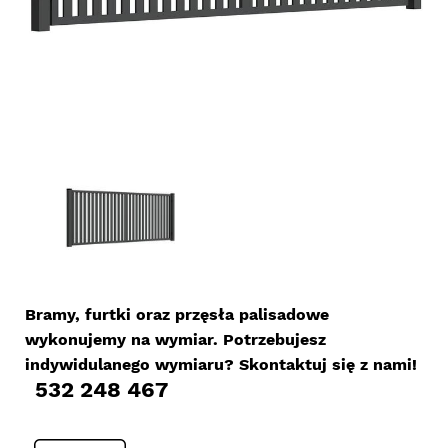
Bramy, furtki oraz przęsła palisadowe
wykonujemy na wymiar. Potrzebujesz
indywidulanego wymiaru? Skontaktuj się z nami!
532 248 467