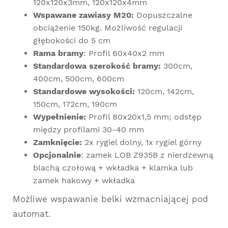
120x120x3mm, 120x120x4mm
Wspawane zawiasy M20:
Dopuszczalne
obciążenie 150kg. Możliwość regulacji
głębokości do 5 cm
Rama bramy
: Profil 60x40x2 mm
Standardowa szerokość bramy:
300cm,
400cm, 500cm, 600cm
Standardowe wysokości:
120cm, 142cm,
150cm, 172cm, 190cm
Wypełnienie:
Profil 80x20x1,5 mm; odstęp
między profilami 30-40 mm
Zamknięcie:
2x rygiel dolny, 1x rygiel górny
Opcjonalnie
: zamek LOB Z935B z nierdzewną
blachą czołową + wkładka + klamka lub
zamek hakowy + wkładka
Możliwe wspawanie belki wzmacniającej pod
automat.