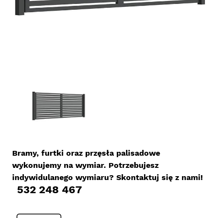
Bramy, furtki oraz przęsła palisadowe
wykonujemy na wymiar. Potrzebujesz
indywidulanego wymiaru? Skontaktuj się z nami!
532 248 467