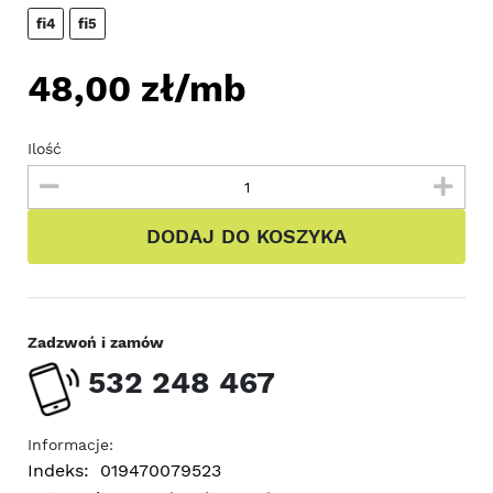
fi4
fi5
48,00
zł/mb
Ilość
DODAJ DO KOSZYKA
Zadzwoń i zamów
532 248 467
Informacje:
Indeks:
019470079523