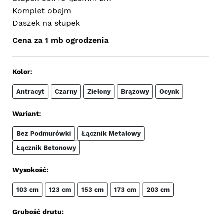
Komplet obejm
Daszek na słupek
Cena za 1 mb ogrodzenia
Kolor:
Antracyt
Czarny
Zielony
Brązowy
Ocynk
Wariant:
Bez Podmurówki
Łącznik Metalowy
Łącznik Betonowy
Wysokość:
103 cm
123 cm
153 cm
173 cm
203 cm
Grubość drutu: