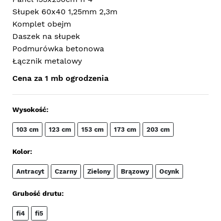
Słupek 60x40 1,25mm 2,3m
Komplet obejm
Daszek na słupek
Podmurówka betonowa
Łącznik metalowy
Cena za 1 mb ogrodzenia
Wysokość:
103 cm
123 cm
153 cm
173 cm
203 cm
Kolor:
Antracyt
Czarny
Zielony
Brązowy
Ocynk
Grubość drutu:
fi4
fi5