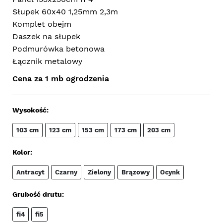
Słupek 60x40 1,25mm 2,3m
Komplet obejm
Daszek na słupek
Podmurówka betonowa
Łącznik metalowy
Cena za 1 mb ogrodzenia
Wysokość:
103 cm
123 cm
153 cm
173 cm
203 cm
Kolor:
Antracyt
Czarny
Zielony
Brązowy
Ocynk
Grubość drutu:
fi4
fi5