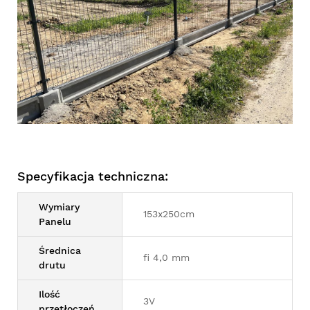
Specyfikacja techniczna:
Wymiary
153x250cm
Panelu
Średnica
fi 4,0 mm
drutu
Ilość
3V
przetłoczeń