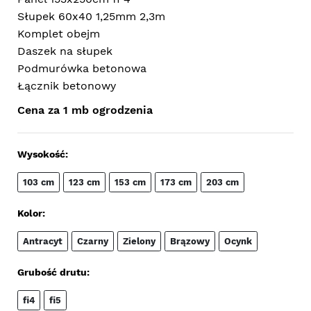
Słupek 60x40 1,25mm 2,3m
Komplet obejm
Daszek na słupek
Podmurówka betonowa
Łącznik betonowy
Cena za 1 mb ogrodzenia
Wysokość:
103 cm
123 cm
153 cm
173 cm
203 cm
Kolor:
Antracyt
Czarny
Zielony
Brązowy
Ocynk
Grubość drutu:
fi4
fi5