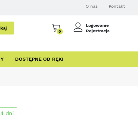
O nas
Kontakt
Logowanie
kaj
Rejestracja
0
MY
DOSTĘPNE OD RĘKI
4 dni