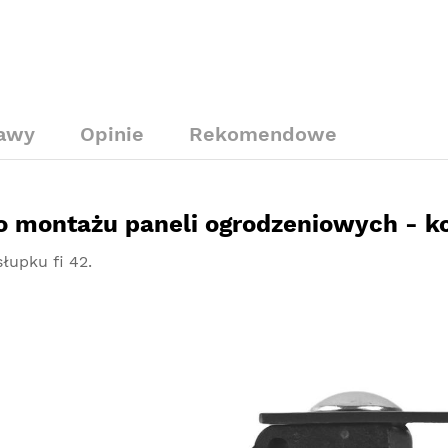
tawy
Opinie
Rekomendowe
o montażu paneli ogrodzeniowych - k
łupku fi 42.