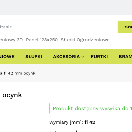
Szu
eniowy 3D
Panel 123x250
Słupki Ogrodzeniowe
NIOWE
SŁUPKI
AKCESORIA
FURTKI
BRA
a fi 42 mm ocynk
 ocynk
Produkt dostępny wysyłka do 1
wymiary [mm]:
fi 42