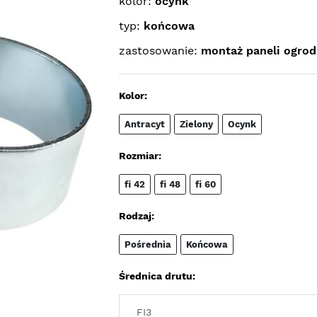
kolor:
ocynk
typ:
końcowa
zastosowanie:
montaż paneli ogro
Kolor:
Antracyt
Zielony
Ocynk
Rozmiar:
fi 42
fi 48
fi 60
Rodzaj:
Pośrednia
Końcowa
Średnica drutu: