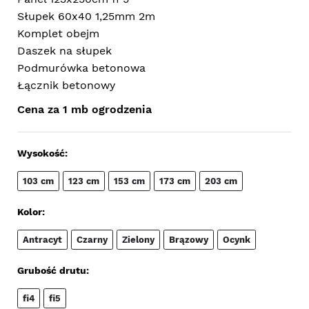
Słupek 60x40 1,25mm 2m
Komplet obejm
Daszek na słupek
Podmurówka betonowa
Łącznik betonowy
Cena za 1 mb ogrodzenia
Wysokość:
103 cm
123 cm
153 cm
173 cm
203 cm
Kolor:
Antracyt
Czarny
Zielony
Brązowy
Ocynk
Grubość drutu:
fi4
fi5