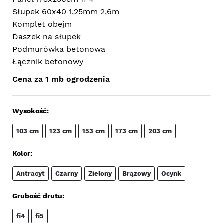
Słupek 60x40 1,25mm 2,6m
Komplet obejm
Daszek na słupek
Podmurówka betonowa
Łącznik betonowy
Cena za 1 mb ogrodzenia
Wysokość:
103 cm
123 cm
153 cm
173 cm
203 cm
Kolor:
Antracyt
Czarny
Zielony
Brązowy
Ocynk
Grubość drutu:
fi4
fi5