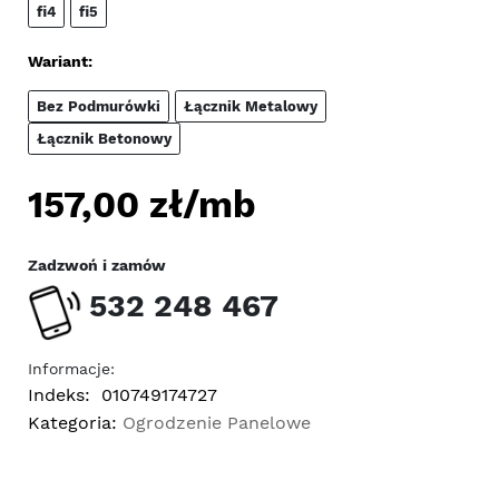
fi4
fi5
Wariant:
Bez Podmurówki
Łącznik Metalowy
Łącznik Betonowy
157,00
zł/mb
Zadzwoń i zamów
532 248 467
Informacje:
Indeks:
010749174727
Kategoria:
Ogrodzenie Panelowe