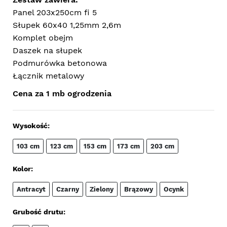
Panel 203x250cm fi 5
Słupek 60x40 1,25mm 2,6m
Komplet obejm
Daszek na słupek
Podmurówka betonowa
Łącznik metalowy
Cena za 1 mb ogrodzenia
Wysokość:
103 cm
123 cm
153 cm
173 cm
203 cm
Kolor:
Antracyt
Czarny
Zielony
Brązowy
Ocynk
Grubość drutu: