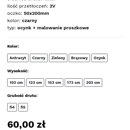
ilość przetłoczeń:
2V
oczko:
50x200mm
kolor:
czarny
typ:
ocynk + malowanie proszkowe
Kolor:
Antracyt
Czarny
Zielony
Brązowy
Ocynk
Wysokość:
103 cm
123 cm
153 cm
173 cm
203 cm
Grubość drutu:
fi4
fi5
60,00
zł