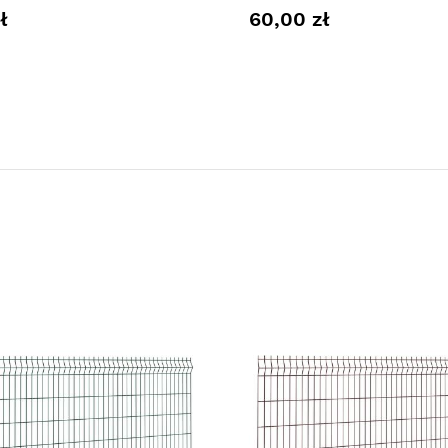
ł
60,00 zł