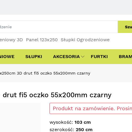
Szu
eniowy 3D
Panel 123x250
Słupki Ogrodzeniowe
NIOWE
SŁUPKI
AKCESORIA
FURTKI
BRA
3x250cm 3D drut fi5 oczko 55x200mm czarny
 drut fi5 oczko 55x200mm czarny
Produkt na zamówienie. Prosi
wysokość:
103 cm
szerokość:
250 cm