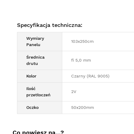
Specyfikacja techniczna:
Wymiary
103x250cm
Panelu
Średnica
fi 5,0 mm
drutu
Kolor
Czarny (RAL 9005)
Ilość
2V
przetłoczeń
Oczko
50x200mm
Co powiesz na…?