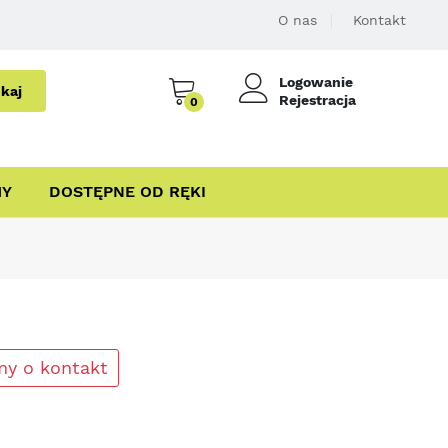
O nas
Kontakt
Logowanie
kaj
Rejestracja
0
MY
DOSTĘPNE OD RĘKI
my o kontakt