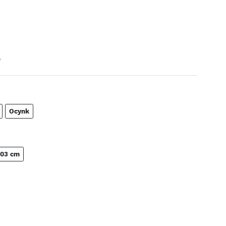
e
Ocynk
03 cm