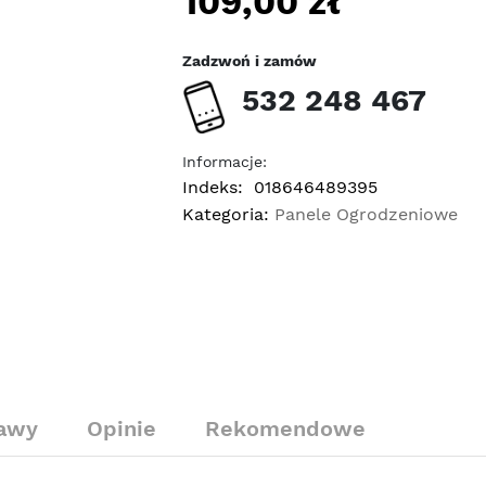
109,00
zł
Zadzwoń i zamów
532 248 467
Informacje:
Indeks:
018646489395
Kategoria:
Panele Ogrodzeniowe
tawy
Opinie
Rekomendowe