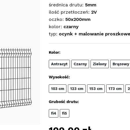
średnica drutu:
5mm
ilość przetłoczeń:
2V
oczko:
50x200mm
kolor:
czarny
typ:
ocynk + malowanie proszkow
Kolor:
Antracyt
Czarny
Zielony
Brązowy
Wysokość:
103 cm
123 cm
153 cm
173 cm
2
Grubość drutu:
fi4
fi5