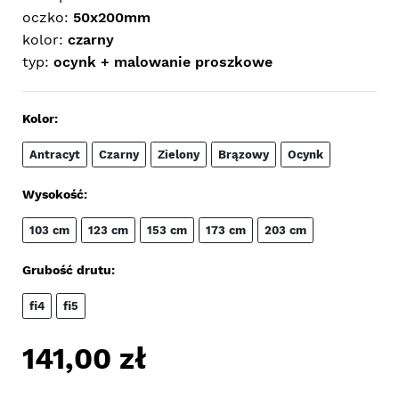
oczko:
50x200mm
kolor:
czarny
typ:
ocynk + malowanie proszkowe
Kolor:
Antracyt
Czarny
Zielony
Brązowy
Ocynk
Wysokość:
103 cm
123 cm
153 cm
173 cm
203 cm
Grubość drutu:
fi4
fi5
141,00
zł