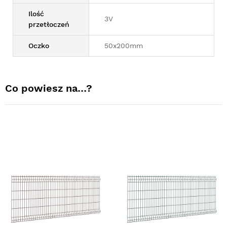
Ilość
3V
przetłoczeń
Oczko
50x200mm
Co powiesz na…?