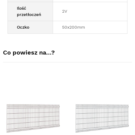
Ilość
2V
przetłoczeń
Oczko
50x200mm
Co powiesz na…?