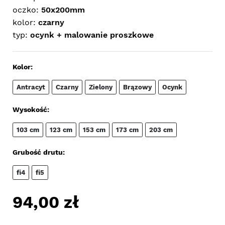
oczko:
50x200mm
kolor:
czarny
typ:
ocynk + malowanie proszkowe
Kolor:
Antracyt
Czarny
Zielony
Brązowy
Ocynk
Wysokość:
103 cm
123 cm
153 cm
173 cm
203 cm
Grubość drutu:
fi4
fi5
94,00
zł