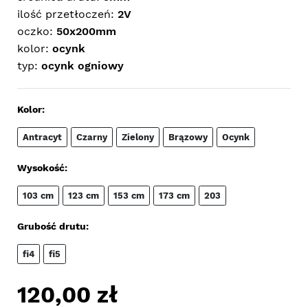
ilość przetłoczeń:
2V
oczko:
50x200mm
kolor:
ocynk
typ:
ocynk ogniowy
Kolor:
Antracyt
Czarny
Zielony
Brązowy
Ocynk
Wysokość:
103 cm
123 cm
153 cm
173 cm
203
Grubość drutu:
fi4
fi5
120,00
zł