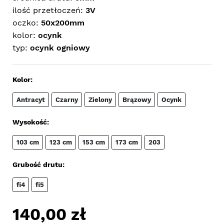
ilość przetłoczeń:
3V
oczko:
50x200mm
kolor:
ocynk
typ:
ocynk ogniowy
Kolor:
Antracyt
Czarny
Zielony
Brązowy
Ocynk
Wysokość:
103 cm
123 cm
153 cm
173 cm
203
Grubość drutu:
fi4
fi5
140,00
zł