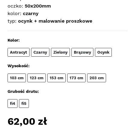
oczko:
50x200mm
kolor:
czarny
typ:
ocynk + malowanie proszkowe
Kolor:
Antracyt
Czarny
Zielony
Brązowy
Ocynk
Wysokość:
103 cm
123 cm
153 cm
173 cm
203 cm
Grubość drutu:
fi4
fi5
62,00
zł