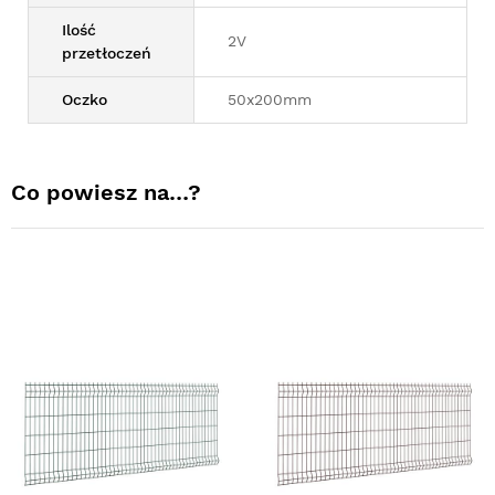
Ilość
2V
przetłoczeń
Oczko
50x200mm
Co powiesz na…?