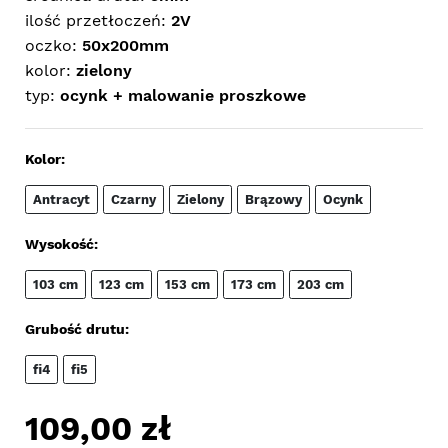
ilość przetłoczeń:
2V
oczko:
50x200mm
kolor:
zielony
typ:
ocynk + malowanie proszkowe
Kolor:
Antracyt
Czarny
Zielony
Brązowy
Ocynk
Wysokość:
103 cm
123 cm
153 cm
173 cm
203 cm
Grubość drutu:
fi4
fi5
109,00
zł