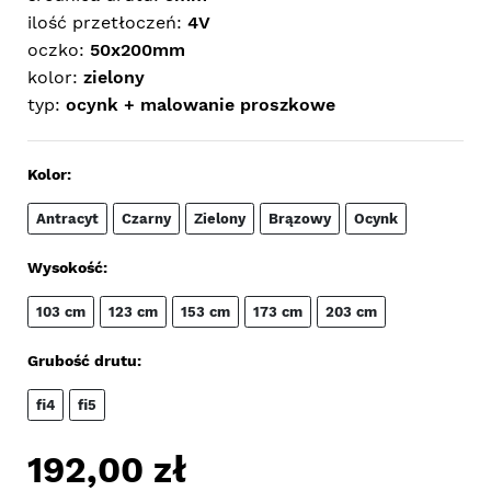
ilość przetłoczeń:
4V
oczko:
50x200mm
kolor:
zielony
typ:
ocynk + malowanie proszkowe
Kolor:
Antracyt
Czarny
Zielony
Brązowy
Ocynk
Wysokość:
103 cm
123 cm
153 cm
173 cm
203 cm
Grubość drutu:
fi4
fi5
192,00
zł